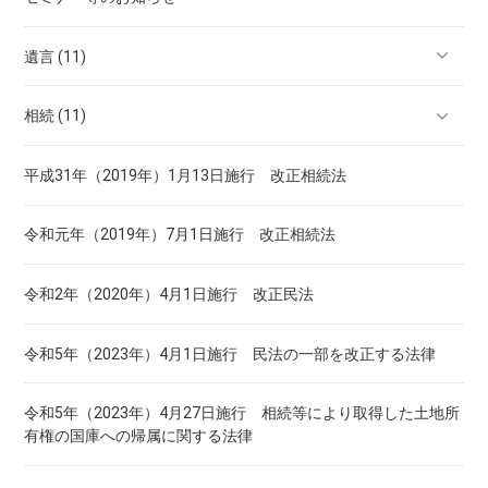
遺言 (11)
相続 (11)
大府市の遺言書作成・公正証書遺言
平成31年（2019年）1月13日施行 改正相続法
大府市｜法定遺言事項と付言事項
大府市の相続手続き
令和元年（2019年）7月1日施行 改正相続法
大府市｜遺贈と死因贈与
大府市の相続戸籍収集
令和2年（2020年）4月1日施行 改正民法
大府市｜「相続させる」と「遺贈する」の違い
大府市の法定相続情報証明制度
令和5年（2023年）4月1日施行 民法の一部を改正する法律
大府市｜負担付き遺贈と条件付き遺贈
大府市の相続登記
令和5年（2023年）4月27日施行 相続等により取得した土地所
大府市｜遺言と代襲相続
大府市の家族信託
有権の国庫への帰属に関する法律
大府市｜実家の相続で注意したいこと
大府市の成年後見・任意後見