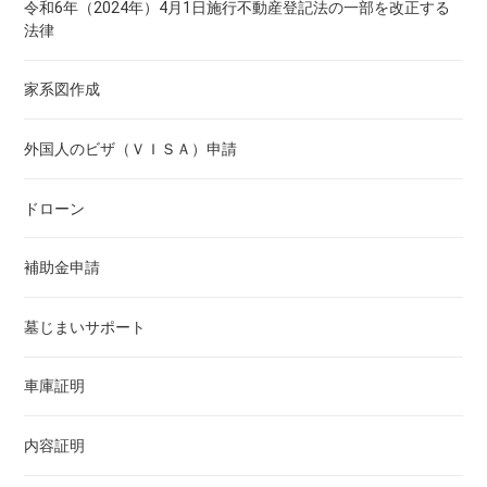
令和6年（2024年）4月1日施行不動産登記法の一部を改正する
法律
大府市｜認知症になる前に考える遺言と財産管理
大府市の生前贈与
家系図作成
大府市｜自筆証書遺言と検認
大府市の任意後見｜認知症になる前の備え
外国人のビザ（ＶＩＳＡ）申請
大府市｜公正証書遺言の有無を確認する方法
大府市の見守り契約｜高齢者の生活を定期的に確認
ドローン
大府市｜エンディングノートと遺言書の違い
大府市の死後事務委任｜亡くなった後の手続きをサポート
補助金申請
大府市｜生命保険を活用した相続への備え
墓じまいサポート
車庫証明
内容証明